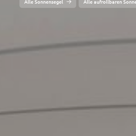
Alle Sonnensegel
Alle aufrollbaren Sonn
Detailanforderungen
Motor mit Fernsteuerung
Sensorsteuerung (Sonne, Wind, Regen)
Wärmestrahler / Heizstrahler
Kein weiteres Add on
Montagelösung
Wandhalterung
Stationäre Veranker