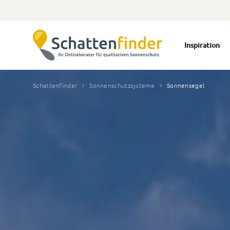
Inspiration
Schattenfinder
Sonnenschutzsysteme
Sonnensegel
Einsatzort
Balkon
Dachterrasse
Garten
Terrasse