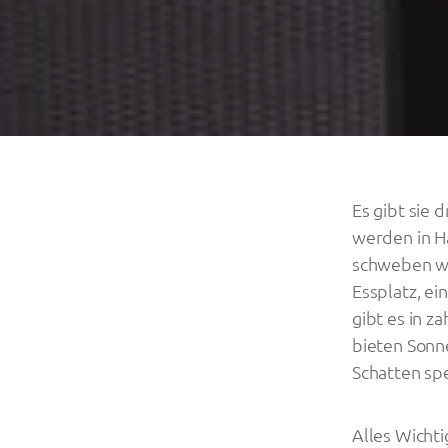
Es gibt sie 
werden in H
schweben wi
Essplatz, e
gibt es in z
bieten Sonn
Schatten spe
Alles Wicht