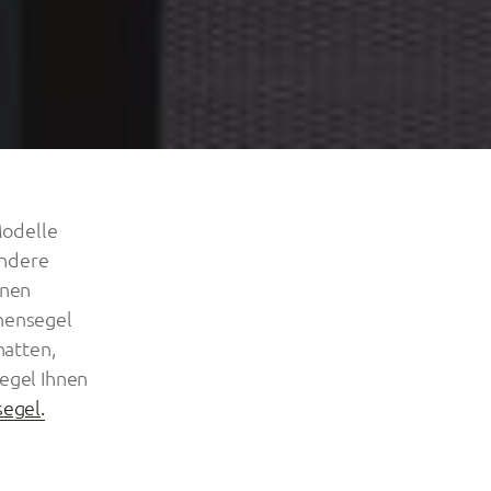
Modelle
andere
inen
nensegel
hatten,
egel Ihnen
segel
.