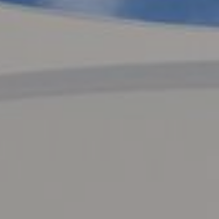
Befestigung
freistehend
Befestigung an der (Haus-)Wand
Alle Optionen
Kategorie
Sonnensegel