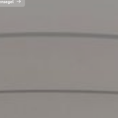
ensegel
ung