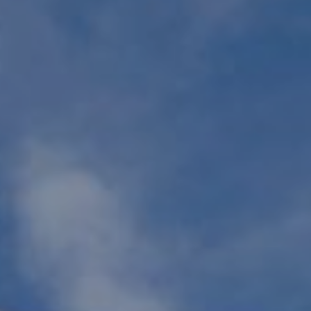
Größe
10-25 m²
25-50 m²
50-100 m²
alle Optionen
Schutzanforderung
Hitzeschutz
Sonnenschutz + UV-Sch
(Sicht- und Wetter-)Schutz von oben
Alle Optionen