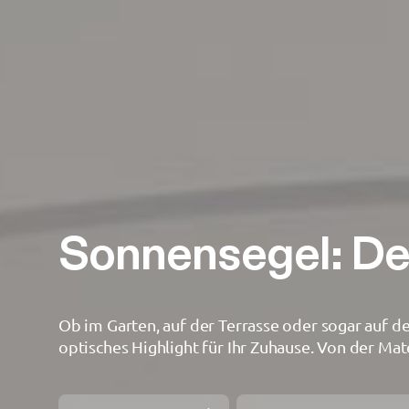
Produktgruppe
ellipsenförmig
rechteckig
Material
Segeltuch Weather Max 80
Alle Opt
Sonnensegel: D
Hersteller
Ob im Garten, auf der Terrasse oder sogar auf 
Bahama
optisches Highlight für Ihr Zuhause. Von der Ma