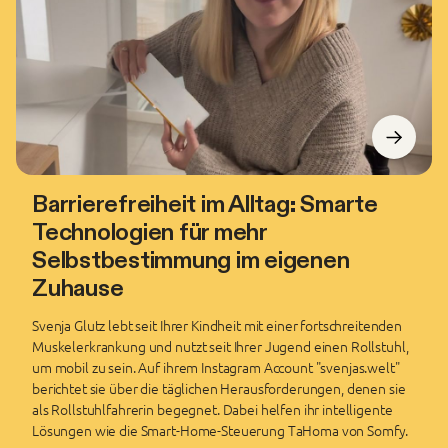
Barrierefreiheit im Alltag: Smarte
Technologien für mehr
Selbstbestimmung im eigenen
Zuhause
Svenja Glutz lebt seit Ihrer Kindheit mit einer fortschreitenden
Muskelerkrankung und nutzt seit Ihrer Jugend einen Rollstuhl,
um mobil zu sein. Auf ihrem Instagram Account "svenjas.welt"
berichtet sie über die täglichen Herausforderungen, denen sie
als Rollstuhlfahrerin begegnet. Dabei helfen ihr intelligente
Lösungen wie die Smart-Home-Steuerung TaHoma von Somfy.