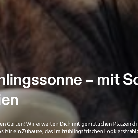
rühlingssonne – mit 
ien
 den Garten! Wir erwarten Dich mit gemütlichen Plätzen d
ür ein Zuhause, das im frühlingsfrischen Look erstrahlt