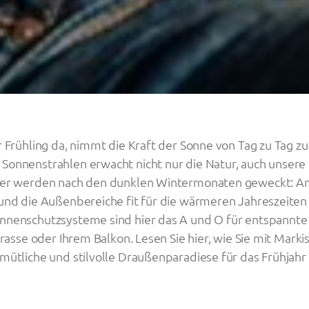
 Frühling da, nimmt die Kraft der Sonne von Tag zu Tag zu
onnenstrahlen erwacht nicht nur die Natur, auch unsere
er werden nach den dunklen Wintermonaten geweckt: An
und die Außenbereiche fit für die wärmeren Jahreszeiten
nenschutzsysteme sind hier das A und O für entspannte
rrasse oder Ihrem Balkon. Lesen Sie hier, wie Sie mit Mark
mütliche und stilvolle Draußenparadiese für das Frühjahr