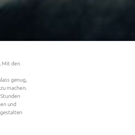
. Mit den
lass genug,
 zu machen.
 Stunden
isen und
 gestalten