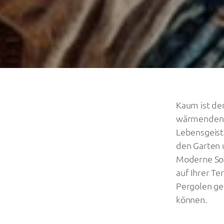
Kaum ist der
wärmenden S
Lebensgeist
den Garten 
Moderne Son
auf Ihrer Te
Pergolen ge
können.