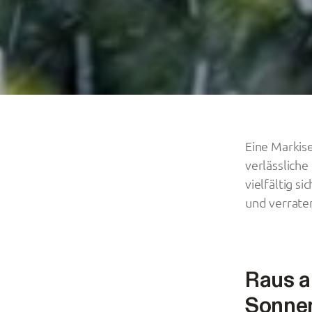
Eine Markise
verlässlich
vielfältig s
und verraten
Raus an
Sonne