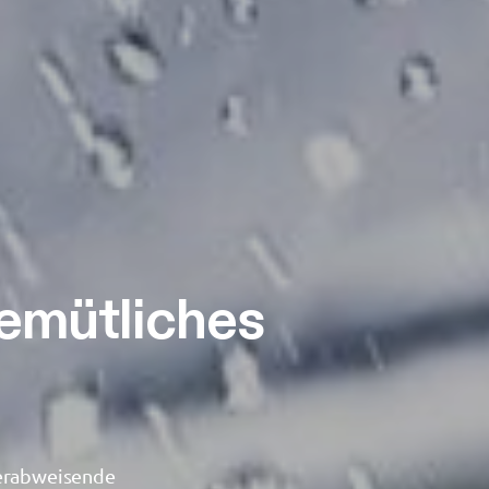
gemütliches
serabweisende