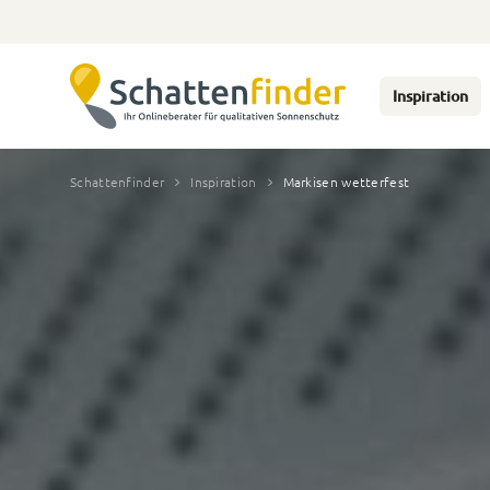
Inspiration
Schattenfinder
Inspiration
Markisen wetterfest